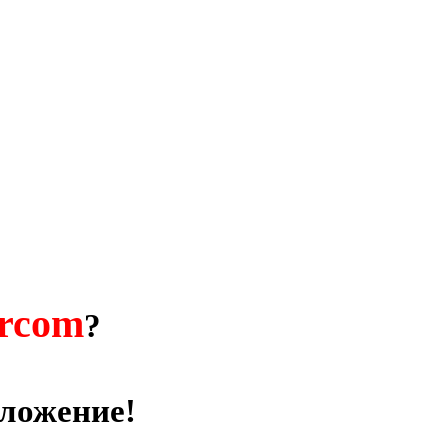
orcom
?
дложение!