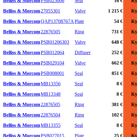
Belliss & Morcom
PSB025006
Seal
16 €
Ку
Belliss & Morcom
27055301
Valve
1 215 €
Ку
Belliss & Morcom
QAP13708767A
Plate
54 €
Ку
Belliss & Morcom
22876505
Ring
731 €
Ку
Belliss & Morcom
PSB01206303
Valve
648 €
Ку
Belliss & Morcom
PSB012064
Diffuser
252 €
Ку
Belliss & Morcom
PSB029104
Valve
662 €
Ку
Belliss & Morcom
PSB008001
Seal
851 €
Ку
Belliss & Morcom
MB13356
Seal
8 €
Ку
Belliss & Morcom
MB13348
Seal
8 €
Ку
Belliss & Morcom
22876505
Ring
381 €
Ку
Belliss & Morcom
22876504
Ring
102 €
Ку
Belliss & Morcom
MB13355
Seal
8 €
Ку
Belliss & Morcom
PSB027015
Plate
25 €
Ку