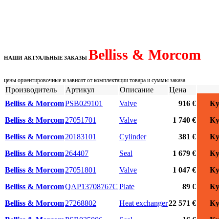
Belliss & Morcom
НАШИ АКТУАЛЬНЫЕ ЗАКАЗЫ
цены ориентировочные и зависят от комплектации товара и суммы заказа
Производитель
Артикул
Описание
Цена
Belliss & Morcom
PSB029101
Valve
916 €
Ку
Belliss & Morcom
27051701
Valve
1 740 €
Ку
Belliss & Morcom
20183101
Cylinder
381 €
Ку
Belliss & Morcom
264407
Seal
1 679 €
Ку
Belliss & Morcom
27051801
Valve
1 047 €
Ку
Belliss & Morcom
QAP13708767C
Plate
89 €
Ку
Belliss & Morcom
27268802
Heat exchanger
22 571 €
Ку