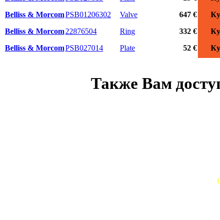
Belliss & Morcom
PSB01206302
Valve
647 €
Ку
Belliss & Morcom
22876504
Ring
332 €
Ку
Belliss & Morcom
PSB027014
Plate
52 €
Ку
Также Вам доступ