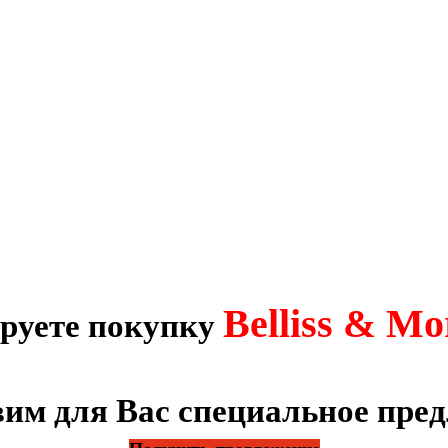
Belliss & M
руете покупку
им для Вас специальное пре