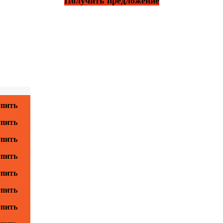
Получить предложение
пить
пить
пить
пить
пить
пить
пить