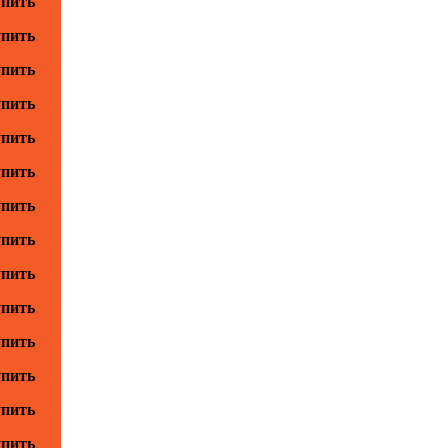
пить
пить
пить
пить
пить
пить
пить
пить
пить
пить
пить
пить
пить
пить