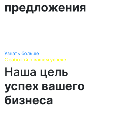
предложения
Изучаем вашу стратегию развития, выявляем ваши
перспективные потребности,
находим лучшие предложения, варианты поставок
и сервисного сопровождения.
Узнать больше
С заботой о вашем успехе
Наша цель
успех вашего
бизнеса
Выстраиваем долгосрочные партнерских
отношения, помогаеим Вам достичь успеха и
привносим дополнительную ценность