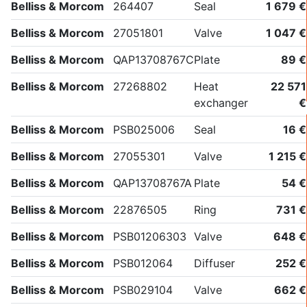
Belliss & Morcom
264407
Seal
1 679 €
Belliss & Morcom
27051801
Valve
1 047 €
Belliss & Morcom
QAP13708767C
Plate
89 €
Belliss & Morcom
27268802
Heat
22 571
exchanger
€
Belliss & Morcom
PSB025006
Seal
16 €
Belliss & Morcom
27055301
Valve
1 215 €
Belliss & Morcom
QAP13708767A
Plate
54 €
Belliss & Morcom
22876505
Ring
731 €
Belliss & Morcom
PSB01206303
Valve
648 €
Belliss & Morcom
PSB012064
Diffuser
252 €
Belliss & Morcom
PSB029104
Valve
662 €